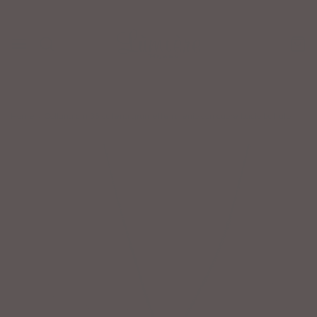
SCONTO 20%
per ordini superiori a €200
Home
›
Collana cm 35 catena grumette rutenio con cuore bacio battuto