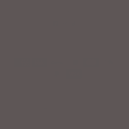
SOCIAL
Bonifico Bancario - Contrassegno - Postpay - Klarna
© 2026 Lumiere Bijoux
❤ P.IVA IT04150690248 - REA VI-382919 |
Credits
SE Solutions Vicenza