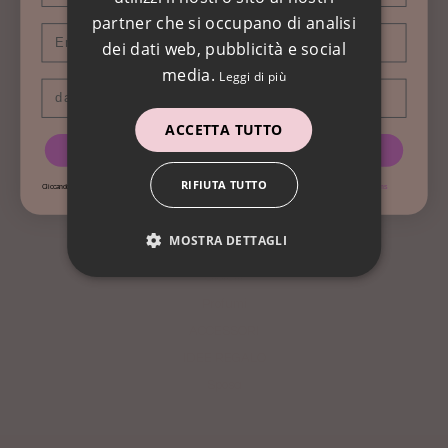
partner che si occupano di analisi
Email
dei dati web, pubblicità e social
media.
Leggi di più
Data di nascita
MENU
ACCETTA TUTTO
IN FONDO AL MAR
RICEVI IL CODICE
PEZZI ESCLUSIVI -50%
RIFIUTA TUTTO
Cliccando su RICEVI IL CODICE Acconsento ai cookie e a ricevere mail promozionali, leggi la nostra
Privacy Policy
&
Terms
NOVITA'
Collane MAGICHE
MOSTRA DETTAGLI
Foulard/Pareo
Gioielli
Profumi
ACCESSORI
IDEE REGALO
Sposa