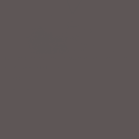
Collana cm 35 catena grumette rutenio con
cuore bacio battuto
€39,00
Tasse incluse
Quantità
-
+
Aggiungi al carrello la nostra bellissima Shopper 😍