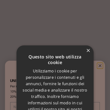
AGGIUNGI AL CARRELLO
Solo 1 articoli rimasti in magazzino!
×
Lumiere Bijoux
CO_35rucbbatt
Questo sito web utilizza
Collana catena rutenio grumette con cuore bacio battuto da 1 cm
cookie
Lunghezza cm 35 più 5 di allungamento
​​Utilizziamo i cookie per
in argento 925 base rutenio
personalizzare i contenuti e gli
anallergici, senza nichel e a norma di legge
UNISCITI AL MONDO DI LÙMIÈRE
annunci, fornire le funzioni dei
Per ricevere aggiornamenti e sconti speciali!
social media e analizzare il nostro
10% sul tuo PRIMO ORDINE
traffico. Inoltre forniamo
20% per il tuo COMPLEANNO
informazioni sul modo in cui
Nome
Cognome
utilizzi il nostro sito ai nostri