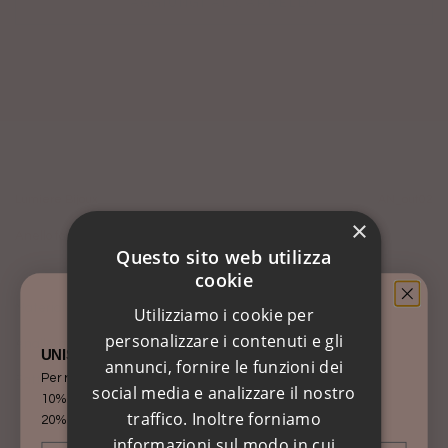
AGGIUNGI AL CARRELLO
Solo 1 articoli rimasti in magazzino!
Lumiere Bijoux
AN_out02
×
Anello forma esagonale misura 14 in argento bianco.
Questo sito web utilizza
cookie
Materiale: Argento 925
​​Utilizziamo i cookie per
personalizzare i contenuti e gli
Anallergica, senza nichel a norma di legge
UNISCITI AL MONDO DI LÙMIÈRE
annunci, fornire le funzioni dei
Per ricevere aggiornamenti e sconti speciali!
Fatto in Italia, con amore
social media e analizzare il nostro
10% sul tuo PRIMO ORDINE
traffico. Inoltre forniamo
20% per il tuo COMPLEANNO
informazioni sul modo in cui
Nome
Cognome