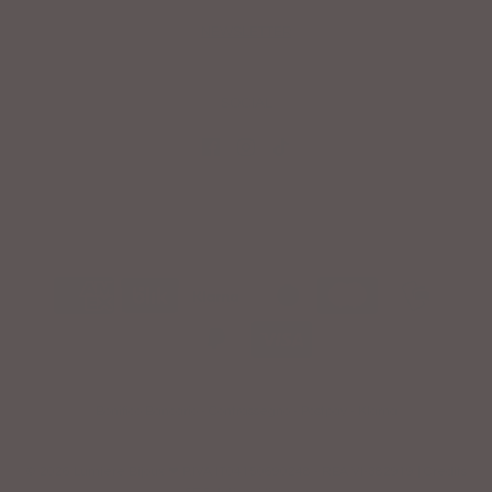
NEWSLETTER
SOCIAL
Bonifico Bancario - Contrassegno - Postpay - Klarna
© 2026 Lumiere Bijoux
❤ P.IVA IT04150690248 - REA VI-382919 |
Credits