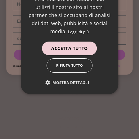
utilizzi il nostro sito ai nostri
partner che si occupano di analisi
Email
dei dati web, pubblicità e social
media.
Leggi di più
Data di nascita
ACCETTA TUTTO
MENU
RICEVI IL CODICE
IN FONDO AL MAR
RIFIUTA TUTTO
Cliccando su RICEVI IL CODICE Acconsento ai cookie e a ricevere mail promozionali, leggi la nostra
Privacy Policy
&
Terms
PEZZI ESCLUSIVI -50%
NOVITA'
MOSTRA DETTAGLI
Collane MAGICHE
Foulard/Pareo
Gioielli
Profumi
ACCESSORI
IDEE REGALO
Sposa